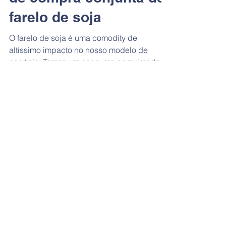
de compra conjunta de
farelo de soja
O farelo de soja é uma comodity de
altíssimo impacto no nosso modelo de
negócio. Temos um consumo aproximado
de 720 toneladas mês somando...
Load video