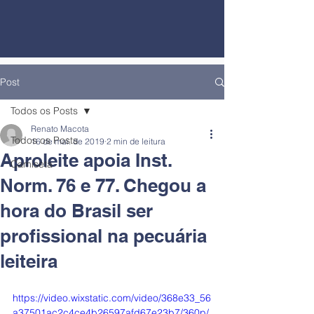
Post
Todos os Posts
Renato Macota
Todos os Posts
16 de mai. de 2019
2 min de leitura
Aproleite apoia Inst.
Camiseta
Norm. 76 e 77. Chegou a
hora do Brasil ser
profissional na pecuária
leiteira
https://video.wixstatic.com/video/368e33_56
a37501ac2c4ce4b26597afd67e23b7/360p/