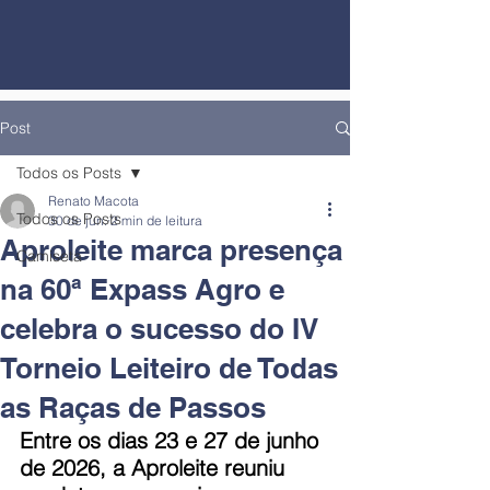
Post
Todos os Posts
Renato Macota
Todos os Posts
30 de jun.
2 min de leitura
Aproleite marca presença
Camiseta
na 60ª Expass Agro e
celebra o sucesso do IV
Torneio Leiteiro de Todas
as Raças de Passos
Entre os dias 23 e 27 de junho 
de 2026, a Aproleite reuniu 