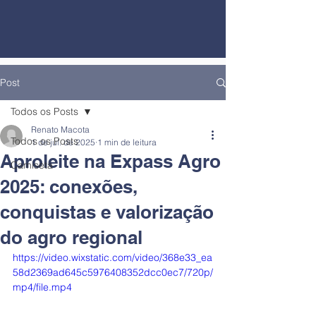
Post
Todos os Posts
Renato Macota
Todos os Posts
1 de jul. de 2025
1 min de leitura
Aproleite na Expass Agro
Camiseta
2025: conexões,
conquistas e valorização
do agro regional
https://video.wixstatic.com/video/368e33_ea
58d2369ad645c5976408352dcc0ec7/720p/
mp4/file.mp4